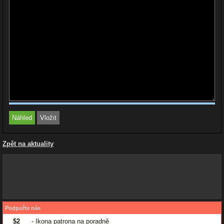
Zpět na aktuality
Podpořte nás
$2
- Ikona patrona na poradně