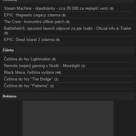
Steam Machine - objednávky - cca 35 000 za nejlepší verzi
(
0
)
EPIC: Hogwarts Legacy zdarma
(
0
)
The Crew - komunitní offline patch
(
0
)
Battlefield 6: spusteni launch odpocet za par hodin - Oficial info & Trailer
(
0
)
EPIC: Dead Island 2 zdarma
(
0
)
Články
Čeština do hry Lightmatter
(
0
)
Remote (nejen) gaming s Nvidií - Moonlight
(
1
)
Black Mesa, čeština vydána
(
44
)
Čeština do hry "The Bridge"
(
2
)
Čeština do hry "Patterna"
(
1
)
Reklama