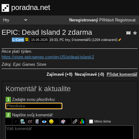
poradna.net
Neregistrovaný
Přihlásit
Registrovat
EPIC: Dead Island 2 zdarma
L-Core
,
15.05.2025
19:33
,
PC hry
, 0 komentářů (1204 zobrazení)
Akce platí týden.
https://store.epicgames.com/en-US/p/dead-island-2
Zdroj: Epic Games Store
Zajímavé (+0)
Nezajímavé (-0)
Přidat komentář
Komentář k aktualite
1
Zadajte svou přezdívku:
2
Napište svůj komentář:
Mimo téma