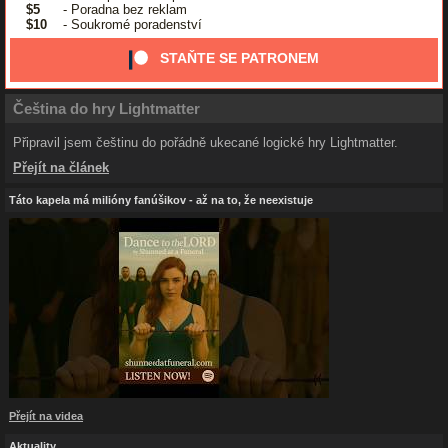
$5
- Poradna bez reklam
$10
- Soukromé poradenství
STAŇTE SE PATRONEM
Čeština do hry Lightmatter
Připravil jsem češtinu do pořádně ukecané logické hry Lightmatter.
Přejít na článek
Táto kapela má milióny fanúšikov - až na to, že neexistuje
Přejít na videa
Aktuality