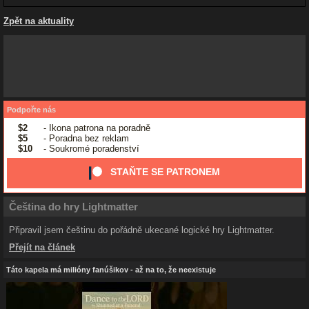
Zpět na aktuality
Podpořte nás
$2
- Ikona patrona na poradně
$5
- Poradna bez reklam
$10
- Soukromé poradenství
STAŇTE SE PATRONEM
Čeština do hry Lightmatter
Připravil jsem češtinu do pořádně ukecané logické hry Lightmatter.
Přejít na článek
Táto kapela má milióny fanúšikov - až na to, že neexistuje