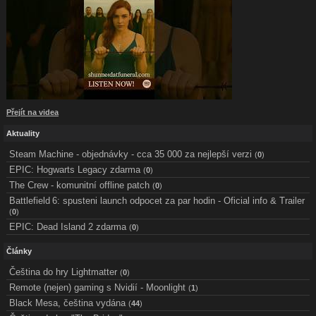
Přejít na videa
Aktuality
Steam Machine - objednávky - cca 35 000 za nejlepší verzi
(
0
)
EPIC: Hogwarts Legacy zdarma
(
0
)
The Crew - komunitní offline patch
(
0
)
Battlefield 6: spusteni launch odpocet za par hodin - Oficial info & Trailer
(
0
)
EPIC: Dead Island 2 zdarma
(
0
)
Články
Čeština do hry Lightmatter
(
0
)
Remote (nejen) gaming s Nvidií - Moonlight
(
1
)
Black Mesa, čeština vydána
(
44
)