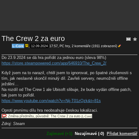
The Crew 2 za euro
L-Core
,
12.09.2024
17:57
,
PC hry
, 2 komentáře (1911 zobrazení)
Do 23.9.2024 se dá hra pořídit za jednou euro (sleva 98%)
https://store.steampowered.com/app/646910/The_Crew_2/
Když jsem na to narazil, chtěl jsem to ignorovat, po špatné zkušenosti s
tím, jak neslavně skončil minulý díl. Zavřeli servery, neumožnili offline
ježdění…
Na rozdíl od The Crew 1 ale Ubisoft slibuje, že bude vydán offline patch,
tak jsem to pořídil.
https://www.youtube.com/watch?v=Nij-T01zQzk&t=81s
Oproti prvnímu dílu hra neobsahuje českou lokalizaci.
Změna předmětu, původně: The Crew 2 za euto
(L-Core)
Zdroj: Steam
Zajímavé (+1)
Nezajímavé (-0)
Přidat komentář