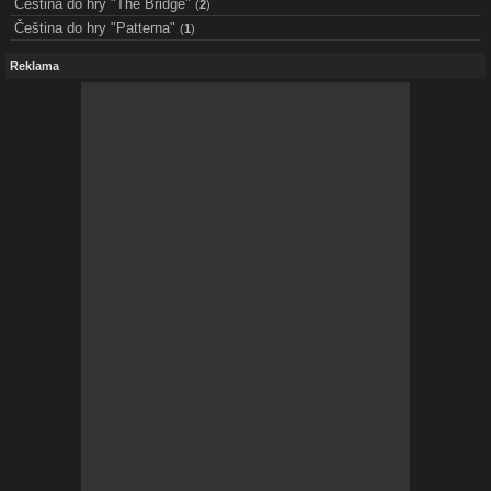
Čeština do hry "The Bridge"
(
2
)
Čeština do hry "Patterna"
(
1
)
Reklama