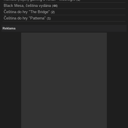
Black Mesa, čeština vydána
(
44
)
Čeština do hry "The Bridge"
(
2
)
Čeština do hry "Patterna"
(
1
)
Reklama