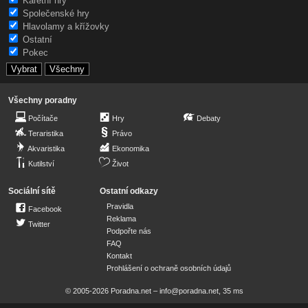
Karetní hry
Společenské hry
Hlavolamy a křížovky
Ostatní
Pokec
Všechny poradny
Počítače
Hry
Debaty
Teraristika
Právo
Akvaristika
Ekonomika
Kutilství
Život
Sociální sítě
Ostatní odkazy
Pravidla
Facebook
Reklama
Twitter
Podpořte nás
FAQ
Kontakt
Prohlášení o ochraně osobních údajů
© 2005-2026 Poradna.net –
info@poradna.net
,
35 ms