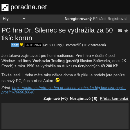
poradna.net
Neregistrovaný
Přihlásit
Registrovat
PC hra Dr. Šílenec se vydražila za 50
tisíc korun
host
,
26.08.2024
14:18
,
PC hry
, 0 komentářů (1112 zobrazení)
Jen taková zajímavost pro herní nadšence. První hra v češtině pod
Windows od firmy
Vochozka Trading
(později Illusion Softworks, dnes 2K
Czech) z roku
1996
se vydražila na Aukru za úctyhodných
49.200 Kč
.
Takže jestli ji třeba máte taky někde doma v šuplíku a potřebujete peníze
na nový PC, šup s ní na Aukro.
Zdroj:
https://aukro.cz/retro-pc-hra-dr-silenec-vochozka-big-box-cist-popis-
prosim-7069016640
Zajímavé (+0)
Nezajímavé (-0)
Přidat komentář