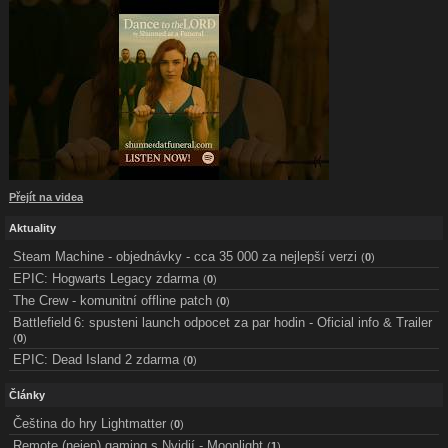
Přejít na videa
Aktuality
Steam Machine - objednávky - cca 35 000 za nejlepší verzi
(
0
)
EPIC: Hogwarts Legacy zdarma
(
0
)
The Crew - komunitní offline patch
(
0
)
Battlefield 6: spusteni launch odpocet za par hodin - Oficial info & Trailer
(
0
)
EPIC: Dead Island 2 zdarma
(
0
)
Články
Čeština do hry Lightmatter
(
0
)
Remote (nejen) gaming s Nvidií - Moonlight
(
1
)