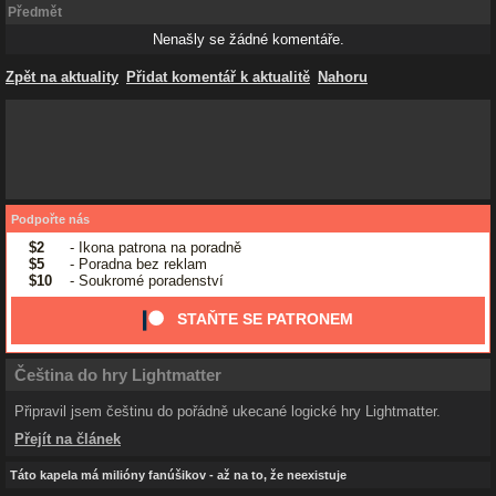
Předmět
Nenašly se žádné komentáře.
Zpět na aktuality
Přidat komentář k aktualitě
Nahoru
Podpořte nás
$2
- Ikona patrona na poradně
$5
- Poradna bez reklam
$10
- Soukromé poradenství
STAŇTE SE PATRONEM
Čeština do hry Lightmatter
Připravil jsem češtinu do pořádně ukecané logické hry Lightmatter.
Přejít na článek
Táto kapela má milióny fanúšikov - až na to, že neexistuje