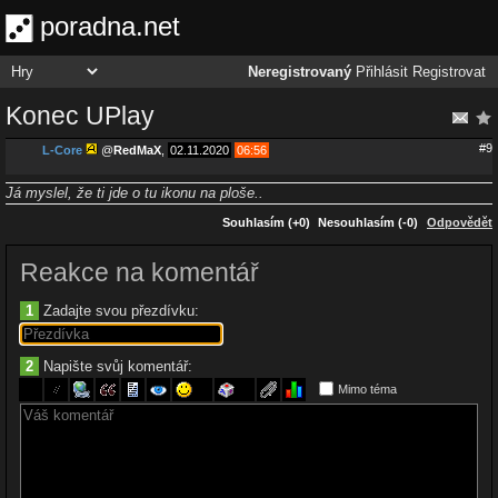
poradna.net
Neregistrovaný
Přihlásit
Registrovat
Konec UPlay
#9
L-Core
@
RedMaX
,
02.11.2020
06:56
Já myslel, že ti jde o tu ikonu na ploše..
Souhlasím (+0)
Nesouhlasím (-0)
Odpovědět
Reakce na komentář
1
Zadajte svou přezdívku:
2
Napište svůj komentář:
Mimo téma