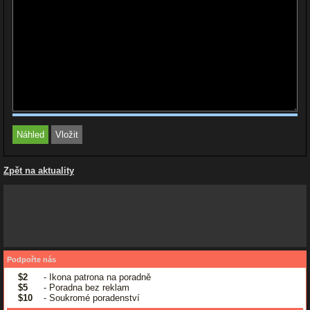
Zpět na aktuality
Podpořte nás
$2
- Ikona patrona na poradně
$5
- Poradna bez reklam
$10
- Soukromé poradenství