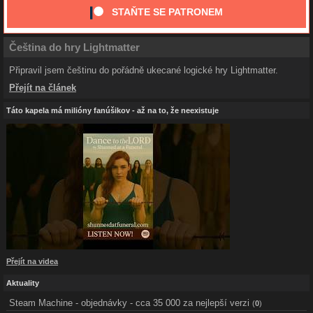
STAŇTE SE PATRONEM
Čeština do hry Lightmatter
Připravil jsem češtinu do pořádně ukecané logické hry Lightmatter.
Přejít na článek
Táto kapela má milióny fanúšikov - až na to, že neexistuje
Přejít na videa
Aktuality
Steam Machine - objednávky - cca 35 000 za nejlepší verzi
(
0
)