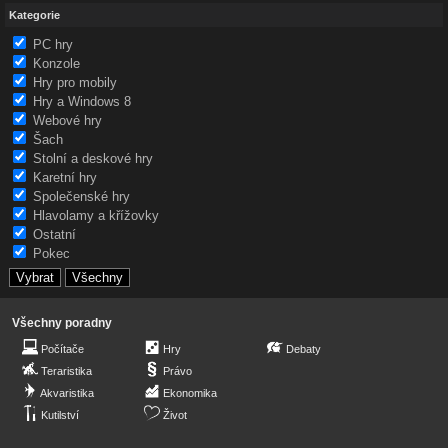
Kategorie
PC hry
Konzole
Hry pro mobily
Hry a Windows 8
Webové hry
Šach
Stolní a deskové hry
Karetní hry
Společenské hry
Hlavolamy a křížovky
Ostatní
Pokec
Všechny poradny
Počítače
Hry
Debaty
Teraristika
Právo
Akvaristika
Ekonomika
Kutilství
Život