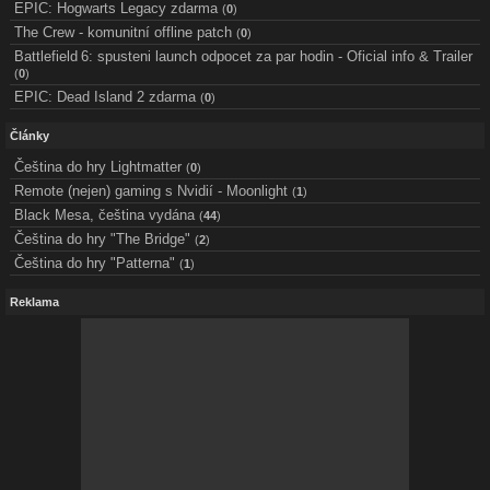
EPIC: Hogwarts Legacy zdarma
(
0
)
The Crew - komunitní offline patch
(
0
)
Battlefield 6: spusteni launch odpocet za par hodin - Oficial info & Trailer
(
0
)
EPIC: Dead Island 2 zdarma
(
0
)
Články
Čeština do hry Lightmatter
(
0
)
Remote (nejen) gaming s Nvidií - Moonlight
(
1
)
Black Mesa, čeština vydána
(
44
)
Čeština do hry "The Bridge"
(
2
)
Čeština do hry "Patterna"
(
1
)
Reklama