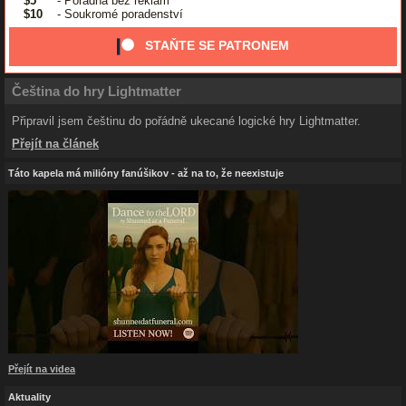
$5
- Poradna bez reklam
$10
- Soukromé poradenství
STAŇTE SE PATRONEM
Čeština do hry Lightmatter
Připravil jsem češtinu do pořádně ukecané logické hry Lightmatter.
Přejít na článek
Táto kapela má milióny fanúšikov - až na to, že neexistuje
Přejít na videa
Aktuality