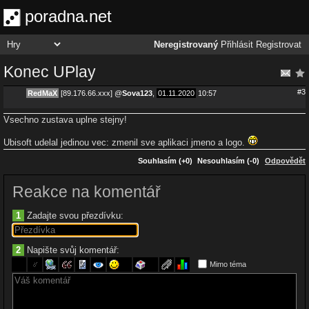
poradna.net
Neregistrovaný
Přihlásit
Registrovat
Konec UPlay
#3
RedMaX
[89.176.66.xxx]
@
Sova123
,
01.11.2020
10:57
Vsechno zustava uplne stejny!
Ubisoft udelal jedinou vec: zmenil sve aplikaci jmeno a logo.
Souhlasím (+0)
Nesouhlasím (-0)
Odpovědět
Reakce na komentář
1
Zadajte svou přezdívku:
2
Napište svůj komentář:
Mimo téma