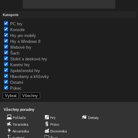
Kategorie
PC hry
Konzole
Hry pro mobily
Hry a Windows 8
Webové hry
Šach
Stolní a deskové hry
Karetní hry
Společenské hry
Hlavolamy a křížovky
Ostatní
Pokec
Všechny poradny
Počítače
Hry
Debaty
Teraristika
Právo
Akvaristika
Ekonomika