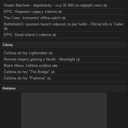
Steam Machine - objednávky - cca 35 000 za nejlepší verzi
(
0
)
EPIC: Hogwarts Legacy zdarma
(
0
)
The Crew - komunitní offline patch
(
0
)
Battlefield 6: spusteni launch odpocet za par hodin - Oficial info & Trailer
(
0
)
EPIC: Dead Island 2 zdarma
(
0
)
Články
Čeština do hry Lightmatter
(
0
)
Remote (nejen) gaming s Nvidií - Moonlight
(
1
)
Black Mesa, čeština vydána
(
44
)
Čeština do hry "The Bridge"
(
2
)
Čeština do hry "Patterna"
(
1
)
Reklama