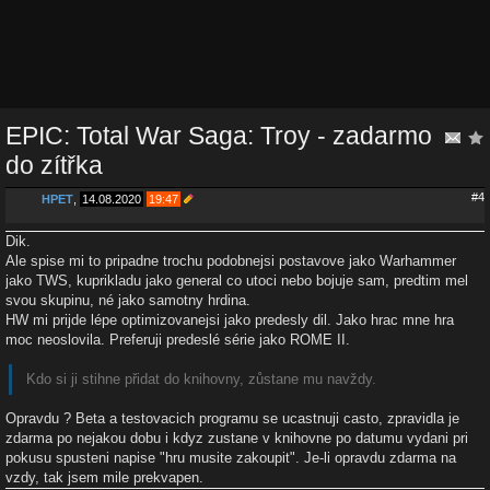
EPIC: Total War Saga: Troy - zadarmo
do zítřka
#4
HPET
,
14.08.2020
19:47
Dik.
Ale spise mi to pripadne trochu podobnejsi postavove jako Warhammer
jako TWS, kuprikladu jako general co utoci nebo bojuje sam, predtim mel
svou skupinu, né jako samotny hrdina.
HW mi prijde lépe optimizovanejsi jako predesly dil. Jako hrac mne hra
moc neoslovila. Preferuji predeslé série jako ROME II.
Kdo si ji stihne přidat do knihovny, zůstane mu navždy.
Opravdu ? Beta a testovacich programu se ucastnuji casto, zpravidla je
zdarma po nejakou dobu i kdyz zustane v knihovne po datumu vydani pri
pokusu spusteni napise "hru musite zakoupit". Je-li opravdu zdarma na
vzdy, tak jsem mile prekvapen.