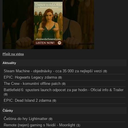
Přejít na videa
Aktuality
Steam Machine - objednávky - cca 35 000 za nejlepší verzi
(
0
)
EPIC: Hogwarts Legacy zdarma
(
0
)
The Crew - komunitní offline patch
(
0
)
Battlefield 6: spusteni launch odpocet za par hodin - Oficial info & Trailer
(
0
)
EPIC: Dead Island 2 zdarma
(
0
)
Články
Čeština do hry Lightmatter
(
0
)
Remote (nejen) gaming s Nvidií - Moonlight
(
1
)