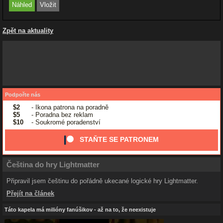
Zpět na aktuality
Podpořte nás
$2
- Ikona patrona na poradně
$5
- Poradna bez reklam
$10
- Soukromé poradenství
STAŇTE SE PATRONEM
Čeština do hry Lightmatter
Připravil jsem češtinu do pořádně ukecané logické hry Lightmatter.
Přejít na článek
Táto kapela má milióny fanúšikov - až na to, že neexistuje