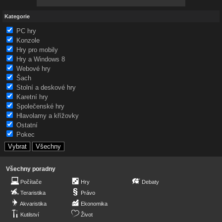
Kategorie
PC hry
Konzole
Hry pro mobily
Hry a Windows 8
Webové hry
Šach
Stolní a deskové hry
Karetní hry
Společenské hry
Hlavolamy a křížovky
Ostatní
Pokec
Všechny poradny
Počítače
Hry
Debaty
Teraristika
Právo
Akvaristika
Ekonomika
Kutilství
Život