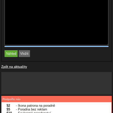
Zpět na aktuality
Podpořte nás
$2
- Ikona patrona na poradně
$5
- Poradna bez reklam