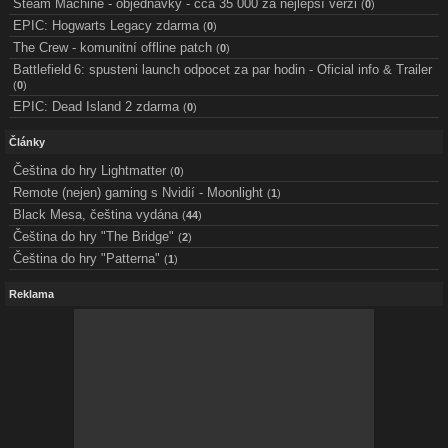
Steam Machine - objednávky - cca 35 000 za nejlepší verzi
(
0
)
EPIC: Hogwarts Legacy zdarma
(
0
)
The Crew - komunitní offline patch
(
0
)
Battlefield 6: spusteni launch odpocet za par hodin - Oficial info & Trailer
(
0
)
EPIC: Dead Island 2 zdarma
(
0
)
Články
Čeština do hry Lightmatter
(
0
)
Remote (nejen) gaming s Nvidií - Moonlight
(
1
)
Black Mesa, čeština vydána
(
44
)
Čeština do hry "The Bridge"
(
2
)
Čeština do hry "Patterna"
(
1
)
Reklama