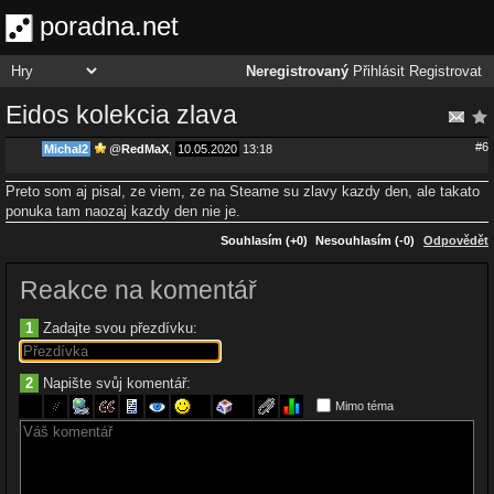
poradna.net
Neregistrovaný
Přihlásit
Registrovat
Eidos kolekcia zlava
#6
Michal2
@
RedMaX
,
10.05.2020
13:18
Preto som aj pisal, ze viem, ze na Steame su zlavy kazdy den, ale takato
ponuka tam naozaj kazdy den nie je.
Souhlasím (+0)
Nesouhlasím (-0)
Odpovědět
Reakce na komentář
1
Zadajte svou přezdívku:
2
Napište svůj komentář:
Mimo téma