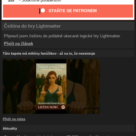
$10
- Soukromé poradenství
STAŇTE SE PATRONEM
Čeština do hry Lightmatter
Připravil jsem češtinu do pořádně ukecané logické hry Lightmatter.
Přejít na článek
Táto kapela má milióny fanúšikov - až na to, že neexistuje
Přejít na videa
Aktuality