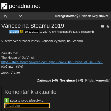
poradna.net
Neregistrovaný
Přihlásit
Registrovat
Vánoce na Steamu 2019
L-Core
,
19.12.2019
19:25
,
PC hry
, 4 komentáře (1879 zobrazení)
V sedm večer začal letošní vánoční výprodej na Steamu.
----
Zaujalo mě:
The House of Da Vinci,
https://store.steampowered.com/app/522470/The_House_of_Da_Vinci/
(čeština, -75%)
Zdroj: Steam
Zajímavé (+0)
Nezajímavé (-0)
Přidat komentář
Komentář k aktualite
1
Zadajte svou přezdívku: