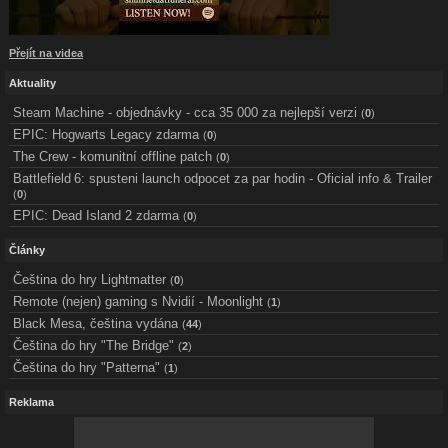
Přejít na videa
Aktuality
Steam Machine - objednávky - cca 35 000 za nejlepší verzi
(
0
)
EPIC: Hogwarts Legacy zdarma
(
0
)
The Crew - komunitní offline patch
(
0
)
Battlefield 6: spusteni launch odpocet za par hodin - Oficial info & Trailer
(
0
)
EPIC: Dead Island 2 zdarma
(
0
)
Články
Čeština do hry Lightmatter
(
0
)
Remote (nejen) gaming s Nvidií - Moonlight
(
1
)
Black Mesa, čeština vydána
(
44
)
Čeština do hry "The Bridge"
(
2
)
Čeština do hry "Patterna"
(
1
)
Reklama