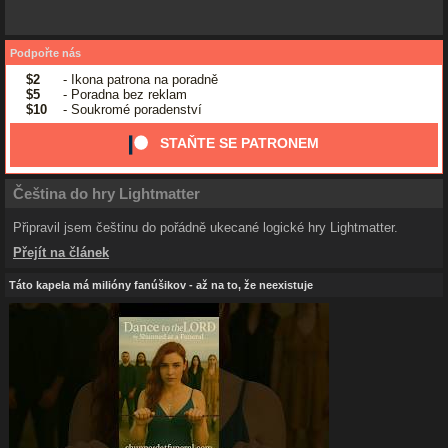
Podpořte nás
$2
- Ikona patrona na poradně
$5
- Poradna bez reklam
$10
- Soukromé poradenství
STAŇTE SE PATRONEM
Čeština do hry Lightmatter
Připravil jsem češtinu do pořádně ukecané logické hry Lightmatter.
Přejít na článek
Táto kapela má milióny fanúšikov - až na to, že neexistuje