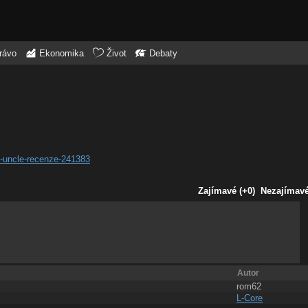
rávo
Ekonomika
Život
Debaty
y-uncle-recenze-241383
Zajímavé (+0)
Nezajímavé 
Autor
rom62
L-Core