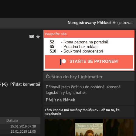
Neregistrovaný
Přihlásit
Registrovat
Podpořte nás
$2
- Ikona patrona na poradně
$5
- Poradna bez reklam
$10
- Soukromé poradenství
STAŇTE SE PATRONEM
Čeština do hry Lightmatter
(-0)
Přidat komentář
Připravil jsem češtinu do pořádně ukecané
logické hry Lightmatter.
Přejít na článek
Táto kapela má milióny fanúšikov - až na to, že
neexistuje
Datum
15.01.2019 07:38
15.01.2019 11:05