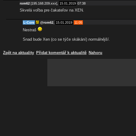
rom62
[195.168.209.xxx],
15.01.2019
07:38
Skvelá voľba pre čakateľov na XEN.
L-Core
@
rom62
,
15.01.2019
11:05
Nestraš
Snad bude Xen (co se týče skákání)
normálnější
.
Zpět na aktuality
Přidat komentář k aktualitě
Nahoru