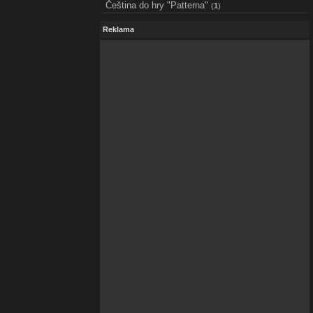
Čeština do hry "Patterna"
(
1
)
Reklama