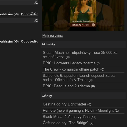
#1
uhlasím (-0)
Odpovědět
#2
Přejít na videa
uhlasím (-0)
Odpovědět
Aktuality
Steam Machine - objednávky - cca 35 000 za
nejlepší verzi
(
0
)
EPIC: Hogwarts Legacy zdarma
(
0
)
The Crew - komunitní offline patch
(
0
)
Battlefield 6: spusteni launch odpocet za par
hodin - Oficial info & Trailer
(
0
)
EPIC: Dead Island 2 zdarma
(
0
)
Články
Čeština do hry Lightmatter
(
0
)
Remote (nejen) gaming s Nvidií - Moonlight
(
1
)
Black Mesa, čeština vydána
(
44
)
Čeština do hry "The Bridge"
(
2
)