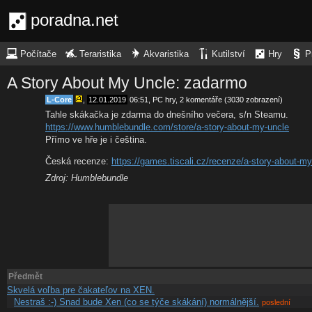
poradna.net
Počítače
Teraristika
Akvaristika
Kutilství
Hry
P
A Story About My Uncle: zadarmo
L-Core
,
12.01.2019
06:51
,
PC hry
, 2 komentáře (3030 zobrazení)
Tahle skákačka je zdarma do dnešního večera, s/n Steamu.
https://www.humblebundle.com/store/a-story-about-my-uncle
Přímo ve hře je i čeština.
Česká recenze:
https://games.tiscali.cz/recenze/a-story-about-m
Zdroj: Humblebundle
Předmět
Skvelá voľba pre čakateľov na XEN.
Nestraš :-) Snad bude Xen (co se týče skákání) normálnější.
poslední