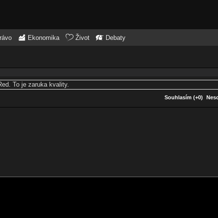
rávo
Ekonomika
Život
Debaty
d. To je zaruka kvality.
Souhlasím (+0)
Neso