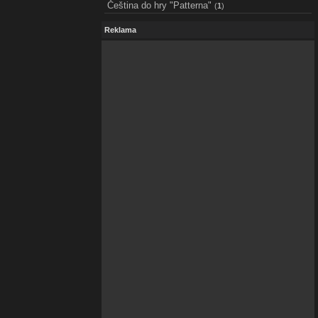
Čeština do hry "Patterna"
(
1
)
Reklama