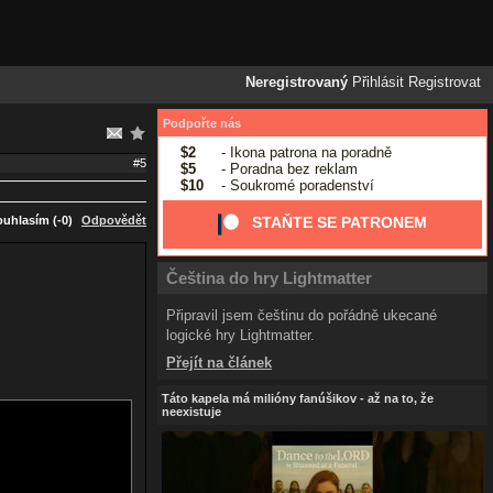
Neregistrovaný
Přihlásit
Registrovat
Podpořte nás
$2
- Ikona patrona na poradně
#5
$5
- Poradna bez reklam
$10
- Soukromé poradenství
uhlasím (-0)
Odpovědět
STAŇTE SE PATRONEM
Čeština do hry Lightmatter
Připravil jsem češtinu do pořádně ukecané
logické hry Lightmatter.
Přejít na článek
Táto kapela má milióny fanúšikov - až na to, že
neexistuje