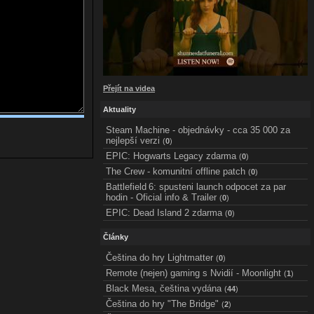
Přejít na videa
Aktuality
Steam Machine - objednávky - cca 35 000 za
nejlepší verzi
(
0
)
EPIC: Hogwarts Legacy zdarma
(
0
)
The Crew - komunitní offline patch
(
0
)
Battlefield 6: spusteni launch odpocet za par
hodin - Oficial info & Trailer
(
0
)
EPIC: Dead Island 2 zdarma
(
0
)
Články
Čeština do hry Lightmatter
(
0
)
Remote (nejen) gaming s Nvidií - Moonlight
(
1
)
Black Mesa, čeština vydána
(
44
)
Čeština do hry "The Bridge"
(
2
)