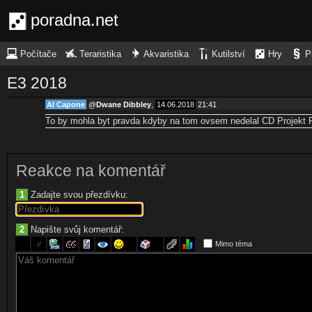
poradna.net
Počítače
Teraristika
Akvaristika
Kutilství
Hry
P
E3 2018
Al Capone
@
Dwane Dibbley
,
14.06.2018
21:41
To by mohla byt pravda kdyby na tom ovsem nedelal CD Projekt Re
Reakce na komentář
1
Zadajte svou přezdívku:
2
Napište svůj komentář:
Mimo téma