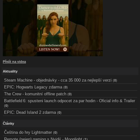
Přejít na videa
Aktuality
Steam Machine - objednávky - cca 35 000 za nejlepší verzi
(
0
)
EPIC: Hogwarts Legacy zdarma
(
0
)
The Crew - komunitní offline patch
(
0
)
Battlefield 6: spusteni launch odpocet za par hodin - Oficial info & Trailer
(
0
)
EPIC: Dead Island 2 zdarma
(
0
)
Články
Čeština do hry Lightmatter
(
0
)
Remote (nejen) gaming s Nvidií - Moonlight
(
1
)