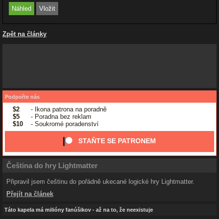
Zpět na články
Podpořte nás
$2
- Ikona patrona na poradně
$5
- Poradna bez reklam
$10
- Soukromé poradenství
STAŇTE SE PATRONEM
Čeština do hry Lightmatter
Připravil jsem češtinu do pořádně ukecané logické hry Lightmatter.
Přejít na článek
Táto kapela má milióny fanúšikov - až na to, že neexistuje