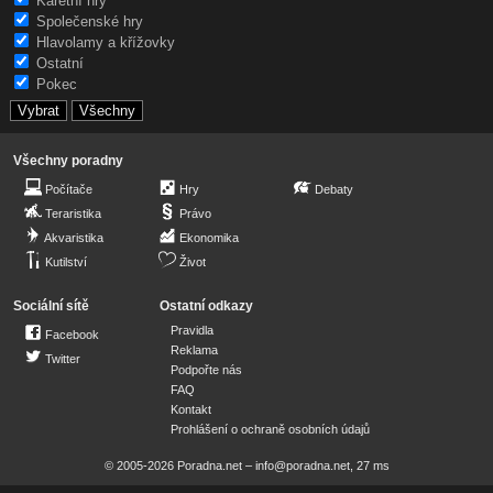
Karetní hry
Společenské hry
Hlavolamy a křížovky
Ostatní
Pokec
Všechny poradny
Počítače
Hry
Debaty
Teraristika
Právo
Akvaristika
Ekonomika
Kutilství
Život
Sociální sítě
Ostatní odkazy
Pravidla
Facebook
Reklama
Twitter
Podpořte nás
FAQ
Kontakt
Prohlášení o ochraně osobních údajů
© 2005-2026 Poradna.net –
info@poradna.net
,
27 ms