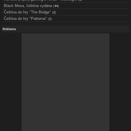
Black Mesa, čeština vydána
(
44
)
Čeština do hry "The Bridge"
(
2
)
Čeština do hry "Patterna"
(
1
)
Reklama