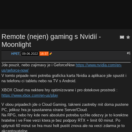
Remote (nejen) gaming s Nvidií -
Moonlight
#1
HPET
,
09.06.2022
16:37
Jde pouzit, nebo zajimavy je i GeforceNow
https://www.nvidia.com/en-
us/geforce-now/
V tomto pripade neni potreba graficka karta Nvidia a aplikace jde spustit i
na telefonu ci tabletu nebo na TV s Android.
XBOX Cloud ma nektere hry optimizovane i pro dotekove prostredi :
https://www.xbox.com/en-us/play
V obou pripadech jde o Cloud Gaming, takneni zaotreby mit doma pustene
PC, jelikoz hra je spustanena strane Server/Cloud.
Na RPG, nebo hry kde neni absolutni potreba rychle odezvy je to korektne
hratelne i ve Free verzi ktera je bez podpory RTX + limit 60 minut. Po
uplynuti 60 minut se hra musi holt pustit znova ale na verzi zdarma je to
akceptovatelne.