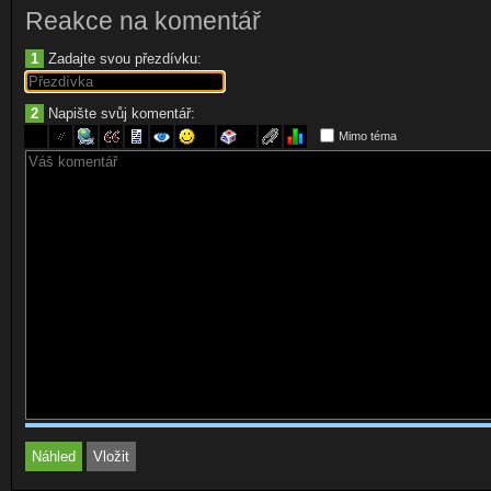
Reakce na komentář
1
Zadajte svou přezdívku:
2
Napište svůj komentář:
Mimo téma