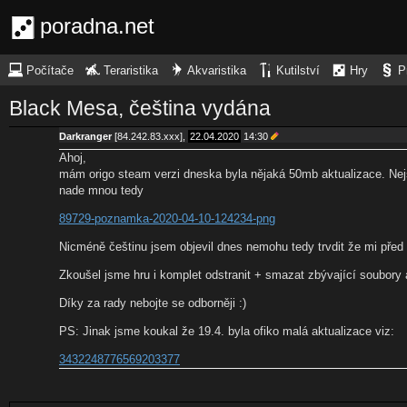
poradna.net
Počítače
Teraristika
Akvaristika
Kutilství
Hry
P
Black Mesa, čeština vydána
Darkranger
[84.242.83.xxx],
22.04.2020
14:30
Ahoj,
mám origo steam verzi dneska byla nějaká 50mb aktualizace. Nejs
nade mnou tedy
89729-poznamka-2020-04-10-124234-png
Nicméně češtinu jsem objevil dnes nemohu tedy trvdit že mi před
Zkoušel jsme hru i komplet odstranit + smazat zbývající soubory 
Díky za rady nebojte se odborněji :)
PS: Jinak jsme koukal že 19.4. byla ofiko malá aktualizace viz:
3432248776569203377