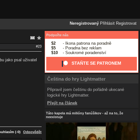
Neregistrovaný
Přihlásit
Registrovat
Podpořte nás
$2
- Ikona patrona na poradně
#23
$5
- Poradna bez reklam
$10
- Soukromé poradenství
u jako psal uživatel
STAŇTE SE PATRONEM
Čeština do hry Lightmatter
Připravil jsem češtinu do pořádně ukecané
logické hry Lightmatter.
Přejít na článek
Táto kapela má milióny fanúšikov - až na to, že
neexistuje
uhlasím (-0)
Odpovědět