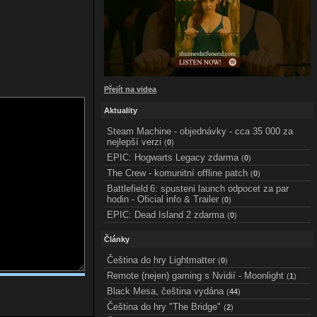
Přejít na videa
Aktuality
Steam Machine - objednávky - cca 35 000 za
nejlepší verzi
(
0
)
EPIC: Hogwarts Legacy zdarma
(
0
)
The Crew - komunitní offline patch
(
0
)
Battlefield 6: spusteni launch odpocet za par
hodin - Oficial info & Trailer
(
0
)
EPIC: Dead Island 2 zdarma
(
0
)
Články
Čeština do hry Lightmatter
(
0
)
Remote (nejen) gaming s Nvidií - Moonlight
(
1
)
Black Mesa, čeština vydána
(
44
)
Čeština do hry "The Bridge"
(
2
)