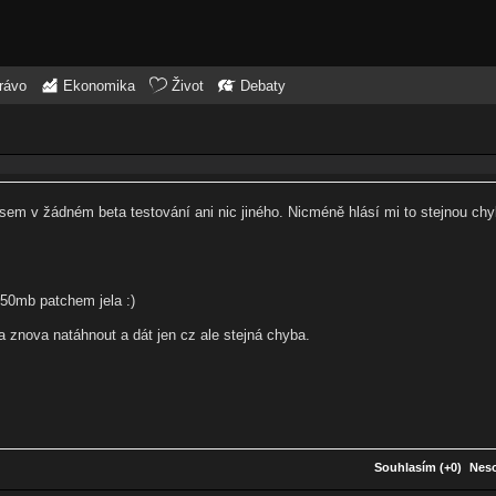
rávo
Ekonomika
Život
Debaty
em v žádném beta testování ani nic jiného. Nicméně hlásí mi to stejnou chyb
 50mb patchem jela :)
a znova natáhnout a dát jen cz ale stejná chyba.
Souhlasím (+0)
Neso