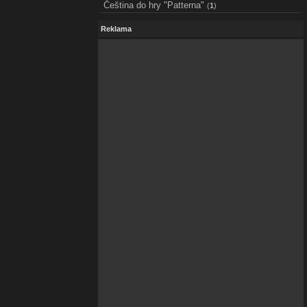
Čeština do hry "Patterna"
(
1
)
Reklama