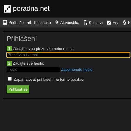
poradna.net
Počítače
Teraristika
Akvaristika
Kutilství
Hry
P
Přihlášení
1
Zadajte svou přezdívku nebo e-mail:
2
Zadajte své heslo:
Zapomenuté heslo
Zapamatovat přihlášení na tomto počítači