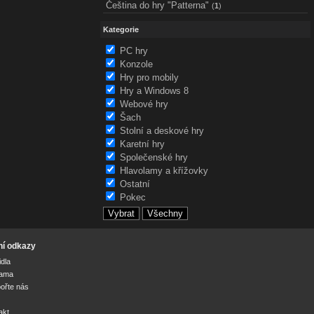
Čeština do hry "Patterna"
(
1
)
Kategorie
PC hry
Konzole
Hry pro mobily
Hry a Windows 8
Webové hry
Šach
Stolní a deskové hry
Karetní hry
Společenské hry
Hlavolamy a křížovky
Ostatní
Pokec
ní odkazy
idla
lama
ořte nás
akt