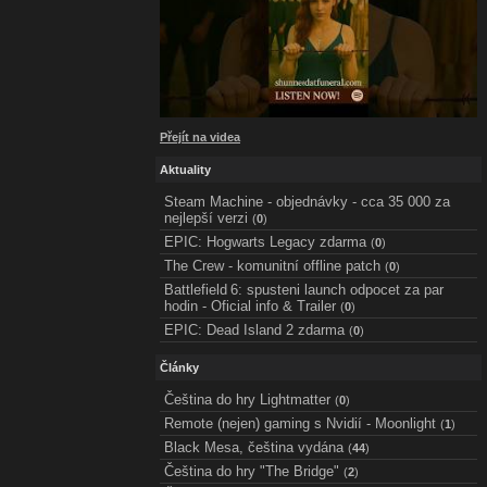
Přejít na videa
Aktuality
Steam Machine - objednávky - cca 35 000 za
nejlepší verzi
(
0
)
EPIC: Hogwarts Legacy zdarma
(
0
)
The Crew - komunitní offline patch
(
0
)
Battlefield 6: spusteni launch odpocet za par
hodin - Oficial info & Trailer
(
0
)
EPIC: Dead Island 2 zdarma
(
0
)
Články
Čeština do hry Lightmatter
(
0
)
Remote (nejen) gaming s Nvidií - Moonlight
(
1
)
Black Mesa, čeština vydána
(
44
)
Čeština do hry "The Bridge"
(
2
)