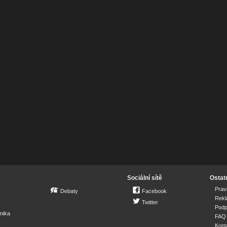
Sociální sítě
Ostat
Prav
Debaty
Facebook
Rek
Twitter
Podp
mika
FAQ
Kont