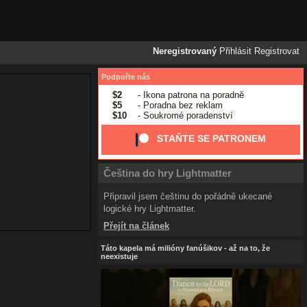
Neregistrovaný
Přihlásit
Registrovat
Podpořte nás
$2
- Ikona patrona na poradně
$5
- Poradna bez reklam
$10
- Soukromé poradenství
STAŇTE SE PATRONEM
Čeština do hry Lightmatter
Připravil jsem češtinu do pořádně ukecané
logické hry Lightmatter.
Přejít na článek
Táto kapela má milióny fanúšikov - až na to, že
neexistuje