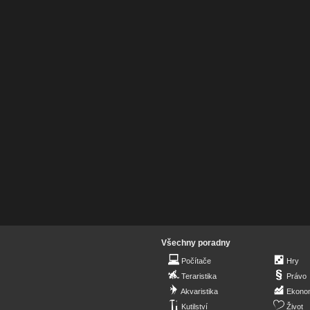
Všechny poradny
Počítače
Hry
Teraristika
Právo
Akvaristika
Ekono
Kutilství
Život