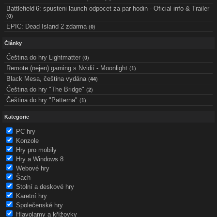
Battlefield 6: spusteni launch odpocet za par hodin - Oficial info & Trailer
(
0
)
EPIC: Dead Island 2 zdarma
(
0
)
Články
Čeština do hry Lightmatter
(
0
)
Remote (nejen) gaming s Nvidií - Moonlight
(
1
)
Black Mesa, čeština vydána
(
44
)
Čeština do hry "The Bridge"
(
2
)
Čeština do hry "Patterna"
(
1
)
Kategorie
PC hry
Konzole
Hry pro mobily
Hry a Windows 8
Webové hry
Šach
Stolní a deskové hry
Karetní hry
Společenské hry
Hlavolamy a křížovky