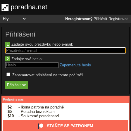
poradna.net
Neregistrovaný
Přihlásit
Registrovat
Přihlášení
1
Zadajte svou přezdívku nebo e-mail:
2
Zadajte své heslo:
Zapomenuté heslo
Zapamatovat přihlášení na tomto počítači
Podpořte nás
$2
- Ikona patrona na poradně
$5
- Poradna bez reklam
$10
- Soukromé poradenství
STAŇTE SE PATRONEM