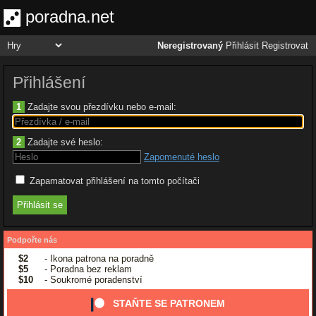
poradna.net
Neregistrovaný
Přihlásit
Registrovat
Přihlášení
1
Zadajte svou přezdívku nebo e-mail:
2
Zadajte své heslo:
Zapomenuté heslo
Zapamatovat přihlášení na tomto počítači
Podpořte nás
$2
- Ikona patrona na poradně
$5
- Poradna bez reklam
$10
- Soukromé poradenství
STAŇTE SE PATRONEM