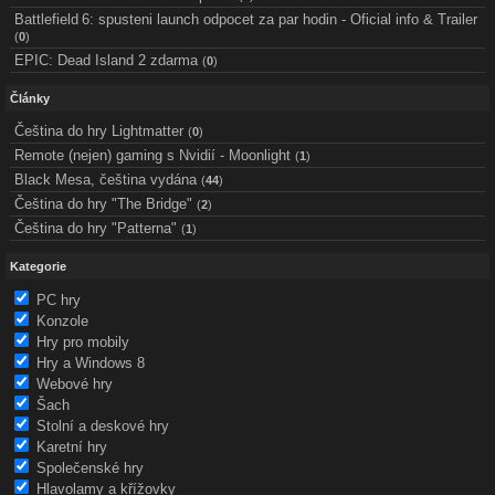
Battlefield 6: spusteni launch odpocet za par hodin - Oficial info & Trailer
(
0
)
EPIC: Dead Island 2 zdarma
(
0
)
Články
Čeština do hry Lightmatter
(
0
)
Remote (nejen) gaming s Nvidií - Moonlight
(
1
)
Black Mesa, čeština vydána
(
44
)
Čeština do hry "The Bridge"
(
2
)
Čeština do hry "Patterna"
(
1
)
Kategorie
PC hry
Konzole
Hry pro mobily
Hry a Windows 8
Webové hry
Šach
Stolní a deskové hry
Karetní hry
Společenské hry
Hlavolamy a křížovky