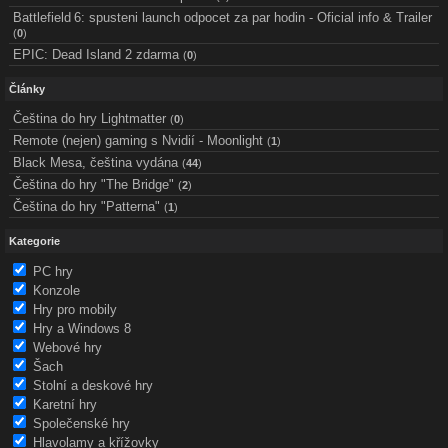
Battlefield 6: spusteni launch odpocet za par hodin - Oficial info & Trailer
(
0
)
EPIC: Dead Island 2 zdarma
(
0
)
Články
Čeština do hry Lightmatter
(
0
)
Remote (nejen) gaming s Nvidií - Moonlight
(
1
)
Black Mesa, čeština vydána
(
44
)
Čeština do hry "The Bridge"
(
2
)
Čeština do hry "Patterna"
(
1
)
Kategorie
PC hry
Konzole
Hry pro mobily
Hry a Windows 8
Webové hry
Šach
Stolní a deskové hry
Karetní hry
Společenské hry
Hlavolamy a křížovky