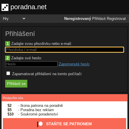
poradna.net
Neregistrovaný
Přihlásit
Registrovat
Přihlášení
1
Zadajte svou přezdívku nebo e-mail:
2
Zadajte své heslo:
Zapomenuté heslo
Zapamatovat přihlášení na tomto počítači
Podpořte nás
$2
- Ikona patrona na poradně
$5
- Poradna bez reklam
$10
- Soukromé poradenství
STAŇTE SE PATRONEM