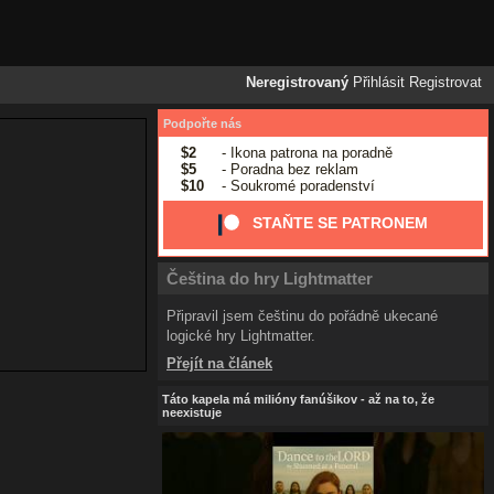
Neregistrovaný
Přihlásit
Registrovat
Podpořte nás
$2
- Ikona patrona na poradně
$5
- Poradna bez reklam
$10
- Soukromé poradenství
STAŇTE SE PATRONEM
Čeština do hry Lightmatter
Připravil jsem češtinu do pořádně ukecané
logické hry Lightmatter.
Přejít na článek
Táto kapela má milióny fanúšikov - až na to, že
neexistuje