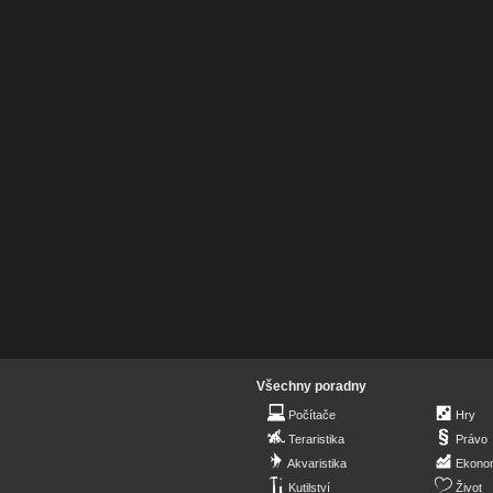
Všechny poradny
Počítače
Hry
Teraristika
Právo
Akvaristika
Ekono
Kutilství
Život