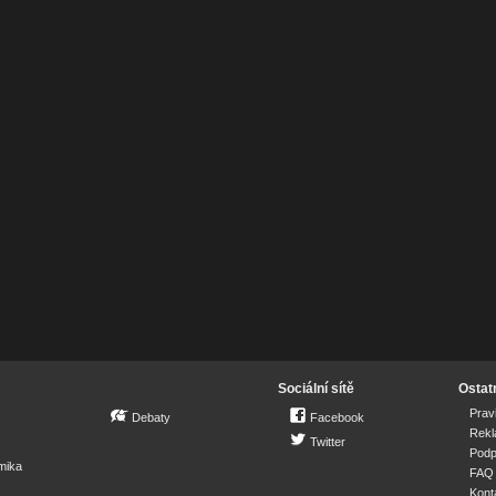
Sociální sítě
Ostat
Prav
Debaty
Facebook
Rek
Twitter
Podp
mika
FAQ
Kont