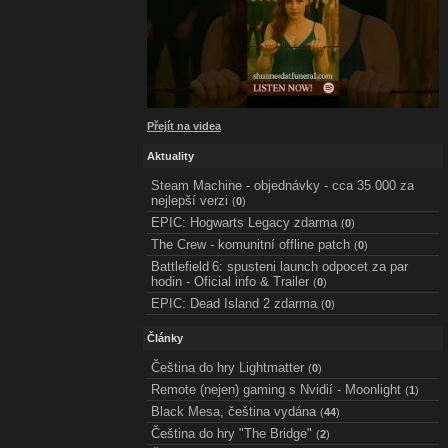
Přejít na videa
Aktuality
Steam Machine - objednávky - cca 35 000 za
nejlepší verzi
(
0
)
EPIC: Hogwarts Legacy zdarma
(
0
)
The Crew - komunitní offline patch
(
0
)
Battlefield 6: spusteni launch odpocet za par
hodin - Oficial info & Trailer
(
0
)
EPIC: Dead Island 2 zdarma
(
0
)
Články
Čeština do hry Lightmatter
(
0
)
Remote (nejen) gaming s Nvidií - Moonlight
(
1
)
Black Mesa, čeština vydána
(
44
)
Čeština do hry "The Bridge"
(
2
)