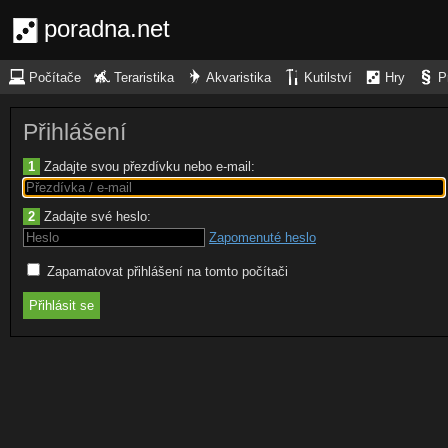
poradna.net
Počítače
Teraristika
Akvaristika
Kutilství
Hry
P
Přihlášení
1
Zadajte svou přezdívku nebo e-mail:
2
Zadajte své heslo:
Zapomenuté heslo
Zapamatovat přihlášení na tomto počítači