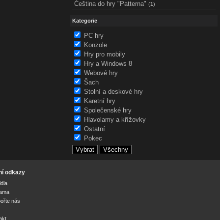
Čeština do hry "Patterna"
(
1
)
Kategorie
PC hry
Konzole
Hry pro mobily
Hry a Windows 8
Webové hry
Šach
Stolní a deskové hry
Karetní hry
Společenské hry
Hlavolamy a křížovky
Ostatní
Pokec
ní odkazy
idla
lama
ořte nás
akt