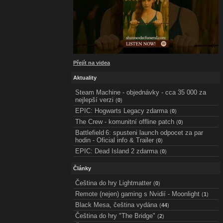
Přejít na videa
Aktuality
Steam Machine - objednávky - cca 35 000 za
nejlepší verzi
(
0
)
EPIC: Hogwarts Legacy zdarma
(
0
)
The Crew - komunitní offline patch
(
0
)
Battlefield 6: spusteni launch odpocet za par
hodin - Oficial info & Trailer
(
0
)
EPIC: Dead Island 2 zdarma
(
0
)
Články
Čeština do hry Lightmatter
(
0
)
Remote (nejen) gaming s Nvidií - Moonlight
(
1
)
Black Mesa, čeština vydána
(
44
)
Čeština do hry "The Bridge"
(
2
)