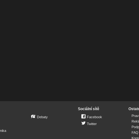
Sociální sítě
Ostat
Prav
Debaty
Facebook
Rek
Twitter
Podp
mika
FAQ
Kont