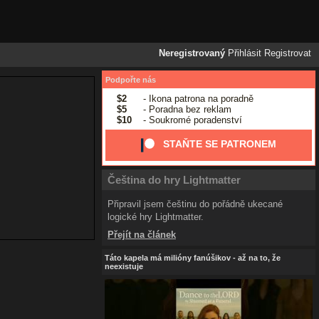
Neregistrovaný
Přihlásit
Registrovat
Podpořte nás
$2
- Ikona patrona na poradně
$5
- Poradna bez reklam
$10
- Soukromé poradenství
STAŇTE SE PATRONEM
Čeština do hry Lightmatter
Připravil jsem češtinu do pořádně ukecané
logické hry Lightmatter.
Přejít na článek
Táto kapela má milióny fanúšikov - až na to, že
neexistuje