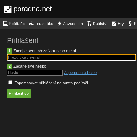
poradna.net
Počítače
Teraristika
Akvaristika
Kutilství
Hry
P
Přihlášení
1
Zadajte svou přezdívku nebo e-mail:
2
Zadajte své heslo:
Zapomenuté heslo
Zapamatovat přihlášení na tomto počítači