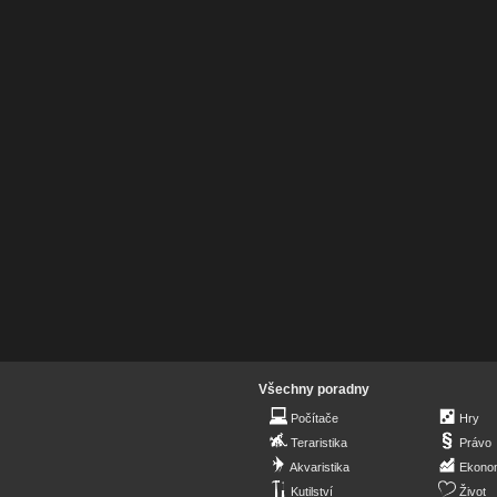
Všechny poradny
Počítače
Hry
Teraristika
Právo
Akvaristika
Ekono
Kutilství
Život