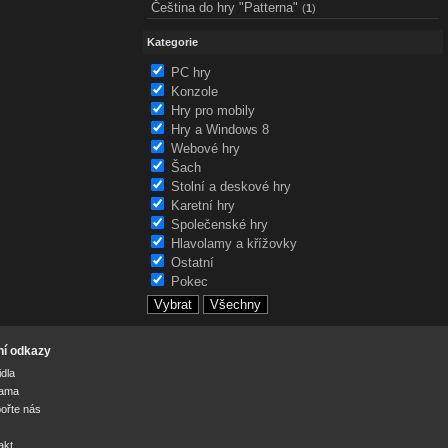
Čeština do hry "Patterna"
(
1
)
Kategorie
PC hry
Konzole
Hry pro mobily
Hry a Windows 8
Webové hry
Šach
Stolní a deskové hry
Karetní hry
Společenské hry
Hlavolamy a křížovky
Ostatní
Pokec
ní odkazy
idla
lama
ořte nás
akt